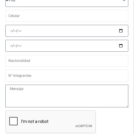
Celular
Fecha
de
llegada
Fecha
de
retorno
Nacionalidad
N°
Integrantes
Mensaje