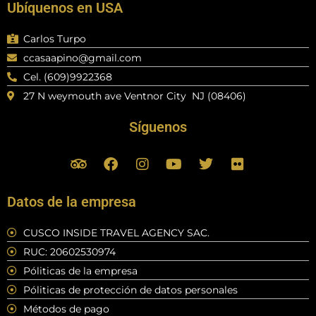
Ubíquenos en USA
Carlos Turpo
ccasaapino@gmail.com
Cel. (609)9922368
27 N weymouth ave Ventnor City NJ (08406)
Síguenos
T
F
I
Y
T
F
r
a
n
o
w
l
i
c
s
u
i
i
p
e
t
t
t
c
Datos de la empresa
a
b
a
u
t
k
d
o
g
b
e
r
CUSCO INSIDE TRAVEL AGENCY SAC.
v
o
r
e
r
RUC: 20602530974
i
k
a
s
m
Póliticas de la empresa
o
Póliticas de protección de datos personales
r
Métodos de pago