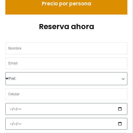
Precio por persona
Reserva ahora
Nombre
Email
Prefijo
Celular
Fecha
de
llegada
Fecha
de