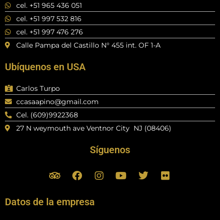
cel. +51 965 436 051
cel. +51 997 532 816
cel. +51 997 476 276
Calle Pampa del Castillo N° 455 int. OF 1-A
Ubíquenos en USA
Carlos Turpo
ccasaapino@gmail.com
Cel. (609)9922368
27 N weymouth ave Ventnor City NJ (08406)
Síguenos
T
F
I
Y
T
F
r
a
n
o
w
l
i
c
s
u
i
i
p
e
t
t
t
c
Datos de la empresa
a
b
a
u
t
k
d
o
g
b
e
r