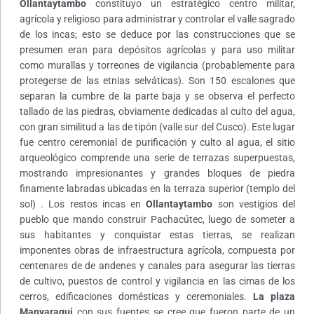
Ollantaytambo
constituyo un estratégico centro militar,
agrícola y religioso para administrar y controlar el valle sagrado
de los incas; esto se deduce por las construcciones que se
presumen eran para depósitos agrícolas y para uso militar
como murallas y torreones de vigilancia (probablemente para
protegerse de las etnias selváticas). Son 150 escalones que
separan la cumbre de la parte baja y se observa el perfecto
tallado de las piedras, obviamente dedicadas al culto del agua,
con gran similitud a las de tipón (valle sur del Cusco). Este lugar
fue centro ceremonial de purificación y culto al agua, el sitio
arqueológico comprende una serie de terrazas superpuestas,
mostrando impresionantes y grandes bloques de piedra
finamente labradas ubicadas en la terraza superior (templo del
sol) . Los restos incas en
Ollantaytambo
son vestigios del
pueblo que mando construir Pachacútec, luego de someter a
sus habitantes y conquistar estas tierras, se realizan
imponentes obras de infraestructura agrícola, compuesta por
centenares de de andenes y canales para asegurar las tierras
de cultivo, puestos de control y vigilancia en las cimas de los
cerros, edificaciones domésticas y ceremoniales.
La plaza
Manyaraqui
con sus fuentes se cree que fueron parte de un