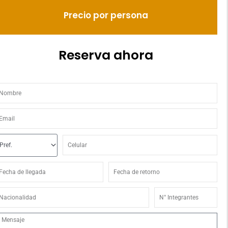
Precio por persona
Reserva ahora
ombre
mail
refijo
Celular
echa
Fecha
e
de
legada
retorno
acionalidad
N°
Integrantes
ensaje