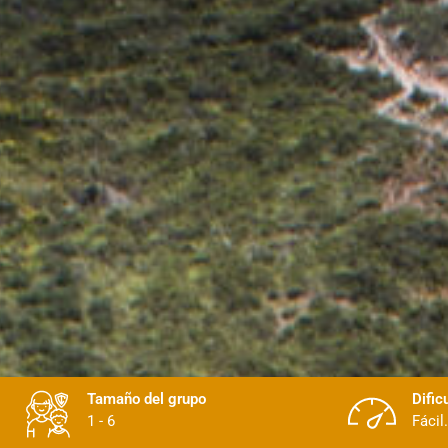
Tamaño del grupo
Dific
1 - 6
Fácil.