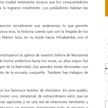
 una ciudad netamente incaica que los conquistadores
nca lo lograron totalmente. Los pobladores habitan las
ención inicialmente sus andenerías, lo que permite
oca inca, la historia cuenta que con la llegada de los
a Manco Inca, en su huida hacia Vilcabamba, con el
N
E
onstruyeron la iglesia de nuestra Señora de Monserrat
de forma simbólica hacia los incas, su altar mayor fue
P
rgen de la Natividad. Sus paredes están decoradas con
te de la escuela cusqueña. También hay trabajos de
F
d
mo los famosos textiles de chinchero. En este pueblo,
l
N
nio vivo, inmaterial, de extraordinario valor, que se
cas agrícolas y en una red de relaciones familiares y
M
artesanos se exponen diariamente todo el proceso y