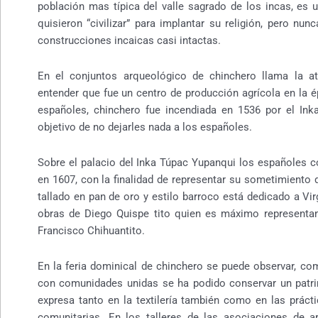
población mas típica del valle sagrado de los incas, es
quisieron “civilizar” para implantar su religión, pero nu
construcciones incaicas casi intactas.
En el conjuntos arqueológico de chinchero llama la at
entender que fue un centro de producción agrícola en la ép
españoles, chinchero fue incendiada en 1536 por el Ink
objetivo de no dejarles nada a los españoles.
Sobre el palacio del Inka Túpac Yupanqui los españoles c
en 1607, con la finalidad de representar su sometimiento 
tallado en pan de oro y estilo barroco está dedicado a Vi
obras de Diego Quispe tito quien es máximo representan
Francisco Chihuantito.
En la feria dominical de chinchero se puede observar, co
con comunidades unidas se ha podido conservar un patrimo
expresa tanto en la textilería también como en las prácti
comunitarias. En los talleres de las asociaciones de 