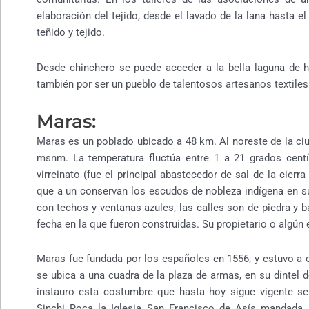
elaboración del tejido, desde el lavado de la lana hasta el
teñido y tejido.
Desde chinchero se puede acceder a la bella laguna de h
también por ser un pueblo de talentosos artesanos textiles
Maras:
Maras es un poblado ubicado a 48 km. Al noreste de la ci
msnm. La temperatura fluctúa entre 1 a 21 grados centí
virreinato (fue el principal abastecedor de sal de la cierr
que a un conservan los escudos de nobleza indígena en s
con techos y ventanas azules, las calles son de piedra y ba
fecha en la que fueron construidas. Su propietario o algú
Maras fue fundada por los españoles en 1556, y estuvo a 
se ubica a una cuadra de la plaza de armas, en su dintel d
instauro esta costumbre que hasta hoy sigue vigente se
Sinchi Roca la Iglesia San Francisco de Asís mandada a 