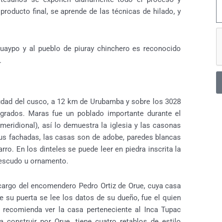
 producto final, se aprende de las técnicas de hilado, y
uaypo y al pueblo de piuray chinchero es reconocido
.
udad del cusco, a 12 km de Urubamba y sobre los 3028
grados. Maras fue un poblado importante durante el
a meridional), así lo demuestra la iglesia y las casonas
us fachadas, las casas son de adobe, paredes blancas
rro. En los dinteles se puede leer en piedra inscrita la
n escudo u ornamento.
cargo del encomendero Pedro Ortiz de Orue, cuya casa
e su puerta se lee los datos de su dueño, fue el quien
 recomienda ver la casa perteneciente al Inca Tupac
construir por Orue, tiene cuatro retablos de estilo