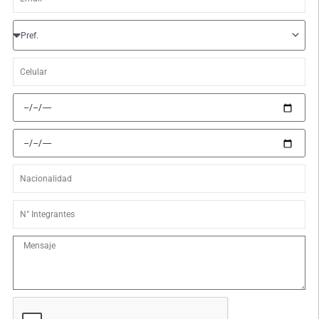
Prefijo
Celular
Fecha
de
llegada
Fecha
de
retorno
Nacionalidad
N°
Integrantes
Mensaje