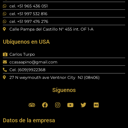
cel. +51 965 436 051
cel. +51 997 532 816
cel. +51 997 476 276
Calle Pampa del Castillo N° 455 int. OF 1-A
Ubíquenos en USA
Carlos Turpo
ccasaapino@gmail.com
Cel. (609)9922368
27 N weymouth ave Ventnor City NJ (08406)
Síguenos
T
F
I
Y
T
F
r
a
n
o
w
l
i
c
s
u
i
i
p
e
t
t
t
c
Datos de la empresa
a
b
a
u
t
k