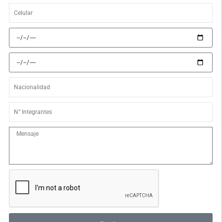
Celular
Fecha
de
llegada
Fecha
de
retorno
Nacionalidad
N°
Integrantes
Mensaje