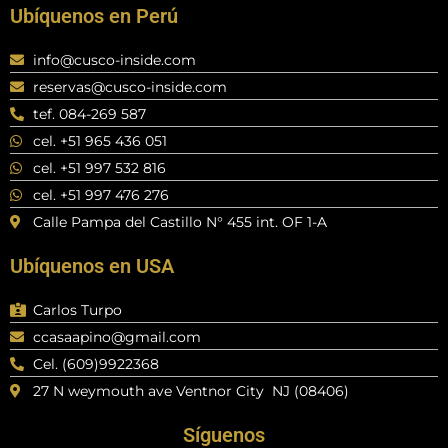
Ubíquenos en Perú
info@cusco-inside.com
reservas@cusco-inside.com
tef. 084-269 587
cel. +51 965 436 051
cel. +51 997 532 816
cel. +51 997 476 276
Calle Pampa del Castillo N° 455 int. OF 1-A
Ubíquenos en USA
Carlos Turpo
ccasaapino@gmail.com
Cel. (609)9922368
27 N weymouth ave Ventnor City NJ (08406)
Síguenos