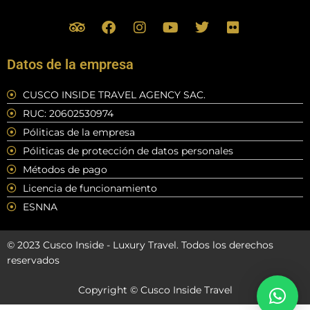
T
F
I
Y
T
F
r
a
n
o
w
l
i
c
s
u
i
i
p
e
t
t
t
c
Datos de la empresa
a
b
a
u
t
k
d
o
g
b
e
r
CUSCO INSIDE TRAVEL AGENCY SAC.
v
o
r
e
r
RUC: 20602530974
i
k
a
s
m
Póliticas de la empresa
o
Póliticas de protección de datos personales
r
Métodos de pago
Licencia de funcionamiento
ESNNA
© 2023 Cusco Inside - Luxury Travel. Todos los derechos
reservados
Copyright © Cusco Inside Travel