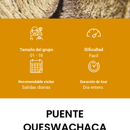
Dificultad
Tamaño del grupo
01 - 18
Facil
Recomendable visitar
Duración de tour
Salidas diarias
Dia entero.
PUENTE
QUESWACHACA