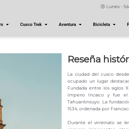
Lunes - Sá
rs
Cusco Trek
Aventura
Bicicleta
Reseña histór
La ciudad del cusco desde 
ocupado un lugar destacado
Fundada entre los siglos XI
Imperio Incaico y fue el 
Tahuantinsuyo. La fundaci
1534, ordenada por Francisco
Durante el virreinato se l