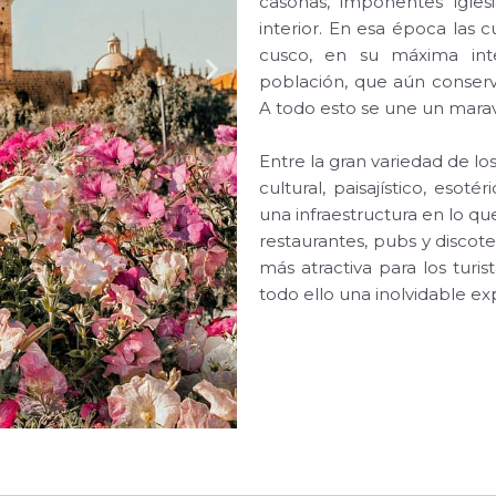
casonas, imponentes igle
interior. En esa época las 
cusco, en su máxima int
población, que aún conserv
A todo esto se une un maravi
Entre la gran variedad de los
cultural, paisajístico, esot
una infraestructura en lo qu
restaurantes, pubs y disco
más atractiva para los turis
todo ello una inolvidable ex