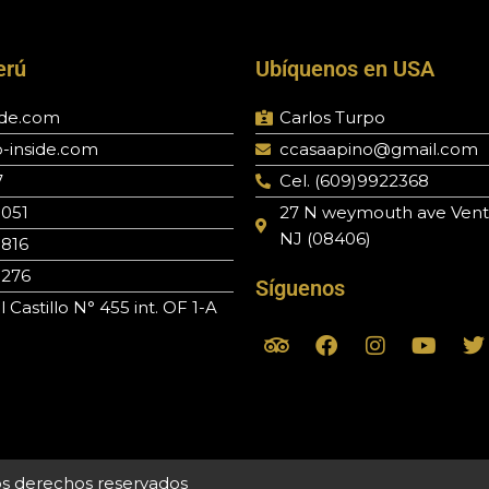
erú
Ubíquenos en USA
ide.com
Carlos Turpo
-inside.com
ccasaapino@gmail.com
7
Cel. (609)9922368
 051
27 N weymouth ave Vent
NJ (08406)
 816
 276
Síguenos
Castillo N° 455 int. OF 1-A
T
F
I
Y
T
r
a
n
o
i
c
s
u
i
p
e
t
t
t
a
b
a
u
t
d
o
g
b
e
v
o
r
e
r
los derechos reservados
i
k
a