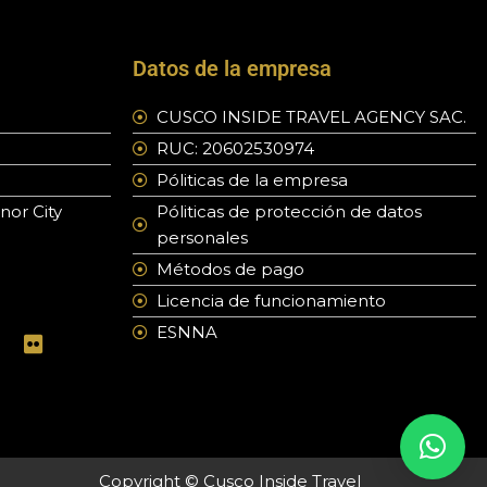
Datos de la empresa
CUSCO INSIDE TRAVEL AGENCY SAC.
RUC: 20602530974
Póliticas de la empresa
nor City
Póliticas de protección de datos
personales
Métodos de pago
Licencia de funcionamiento
F
ESNNA
w
l
i
c
k
r
Copyright © Cusco Inside Travel