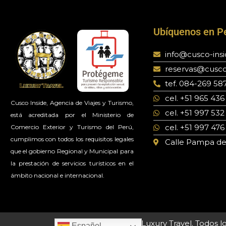
Ubíquenos en P
info@cusco-ins
reservas@cusco
tef. 084-269 58
cel. +51 965 436
Cusco Inside, Agencia de Viajes y Turismo,
cel. +51 997 532
está acreditada por el Ministerio de
cel. +51 997 476
Comercio Exterior y Turismo del Perú,
cumplimos con todos los requisitos legales
Calle Pampa del 
que el gobierno Regional y Municipal para
la prestación de servicios turísticos en el
ámbito nacional e internacional.
© 2023 Cusco Inside - Luxury Travel. Todos 
Español