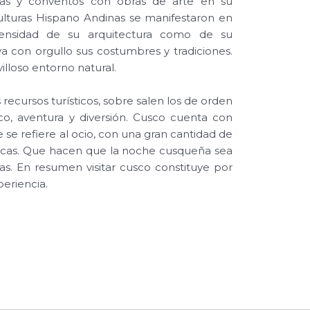
sias y conventos con obras de arte en su
culturas Hispano Andinas se manifestaron en
ensidad de su arquitectura como de su
a con orgullo sus costumbres y tradiciones.
lloso entorno natural.
 recursos turísticos, sobre salen los de orden
érico, aventura y diversión. Cusco cuenta con
e se refiere al ocio, con una gran cantidad de
tecas. Que hacen que la noche cusqueña sea
tas. En resumen visitar cusco constituye por
periencia.