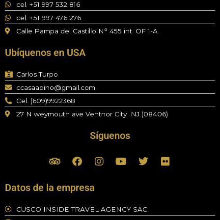
cel. +51 997 532 816
cel. +51 997 476 276
Calle Pampa del Castillo N° 455 int. OF 1-A
Ubíquenos en USA
Carlos Turpo
ccasaapino@gmail.com
Cel. (609)9922368
27 N weymouth ave Ventnor City NJ (08406)
Síguenos
T
F
I
Y
T
F
r
a
n
o
w
l
i
c
s
u
i
i
p
e
t
t
t
c
Datos de la empresa
a
b
a
u
t
k
d
o
g
b
e
r
CUSCO INSIDE TRAVEL AGENCY SAC.
v
o
r
e
r