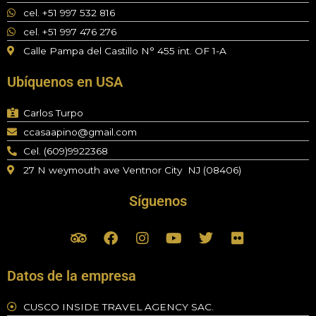
cel. +51 997 532 816
cel. +51 997 476 276
Calle Pampa del Castillo N° 455 int. OF 1-A
Ubíquenos en USA
Carlos Turpo
ccasaapino@gmail.com
Cel. (609)9922368
27 N weymouth ave Ventnor City NJ (08406)
Síguenos
T
F
I
Y
T
F
r
a
n
o
w
l
i
c
s
u
i
i
p
e
t
t
t
c
Datos de la empresa
a
b
a
u
t
k
d
o
g
b
e
r
CUSCO INSIDE TRAVEL AGENCY SAC.
v
o
r
e
r