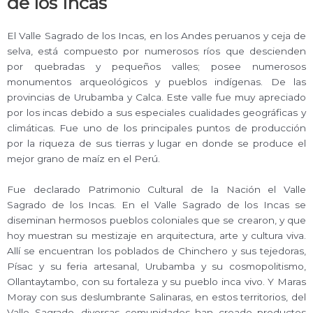
de los Incas
El Valle Sagrado de los Incas, en los Andes peruanos y ceja de
selva, está compuesto por numerosos ríos que descienden
por quebradas y pequeños valles; posee numerosos
monumentos arqueológicos y pueblos indígenas. De las
provincias de Urubamba y Calca. Este valle fue muy apreciado
por los incas debido a sus especiales cualidades geográficas y
climáticas. Fue uno de los principales puntos de producción
por la riqueza de sus tierras y lugar en donde se produce el
mejor grano de maíz en el Perú.
Fue declarado Patrimonio Cultural de la Nación el Valle
Sagrado de los Incas. En el Valle Sagrado de los Incas se
diseminan hermosos pueblos coloniales que se crearon, y que
hoy muestran su mestizaje en arquitectura, arte y cultura viva.
Allí se encuentran los poblados de Chinchero y sus tejedoras,
Písac y su feria artesanal, Urubamba y su cosmopolitismo,
Ollantaytambo, con su fortaleza y su pueblo inca vivo. Y Maras
Moray con sus deslumbrante Salinaras, en estos territorios, del
Valle Sagrado, diversas comunidades han creado productos