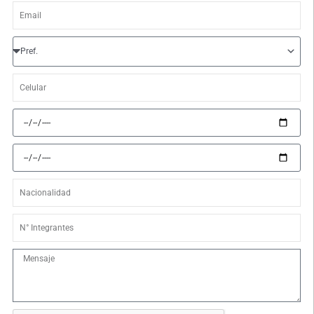
Email
Prefijo
Celular
Fecha
de
llegada
Fecha
de
retorno
Nacionalidad
N°
Integrantes
Mensaje