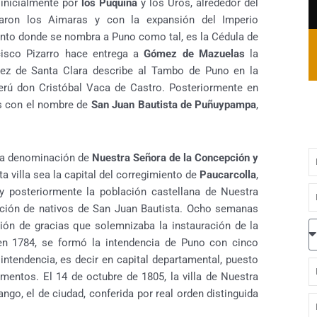
inicialmente por
los Puquina
y los Uros, alrededor del
garon los Aimaras y con la expansión del Imperio
ento donde se nombra a Puno como tal, es la Cédula de
isco Pizarro hace entrega a
Gómez de Mazuelas
la
rez de Santa Clara describe al Tambo de Puno en la
rú don Cristóbal Vaca de Castro. Posteriormente en
os con el nombre de
San Juan Bautista de Puñuypampa
,
N
n la denominación de
Nuestra Señora de la Concepción y
ta villa sea la capital del corregimiento de
Paucarcolla
,
E
y posteriormente la población castellana de Nuestra
ación de nativos de San Juan Bautista. Ocho semanas
P
ión de gracias que solemnizaba la instauración de la
 en 1784, se formó la intendencia de Puno con cinco
 intendencia, es decir en capital departamental, puesto
F
mentos. El 14 de octubre de 1805, la villa de Nuestra
d
go, el de ciudad, conferida por real orden distinguida
l
N