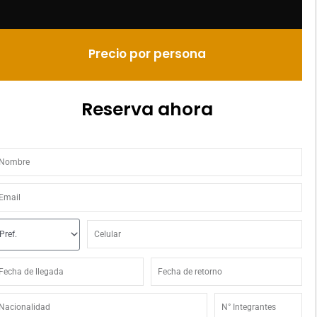
Precio por persona
Reserva ahora
ombre
mail
refijo
Celular
echa
Fecha
e
de
legada
retorno
acionalidad
N°