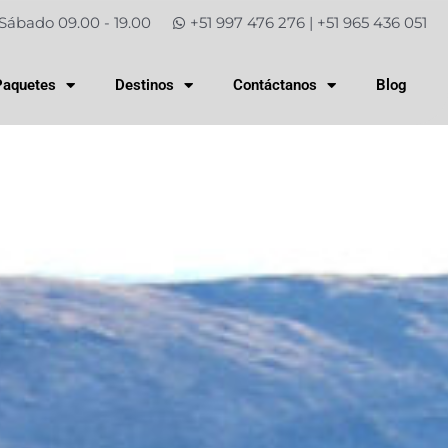
Sábado 09.00 - 19.00
+51 997 476 276 | +51 965 436 051
Paquetes
Destinos
Contáctanos
Blog