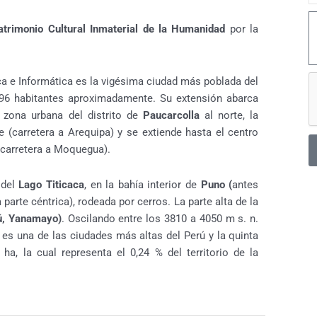
M
atrimonio Cultural Inmaterial de la Humanidad
por la
ca e Informática es la vigésima ciudad más poblada del
96 habitantes aproximadamente. ​Su extensión abarca
 zona urbana del distrito de
Paucarcolla
al norte, la
 (carretera a Arequipa) y se extiende hasta el centro
(carretera a Moquegua).
 del
Lago Titicaca
, en la bahía interior de
Puno (
antes
 parte céntrica), rodeada por cerros. La parte alta de la
ú, Yanamayo)
. Oscilando entre los 3810 a 4050 m s. n.
o es una de las ciudades más altas del Perú y la quinta
a, la cual representa el 0,24 % del territorio de la