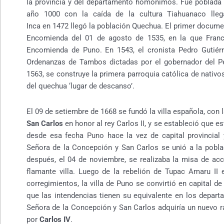
la provincia y del departamento homónimos. Fue poblada 
año 1000 con la caída de la cultura Tiahuanaco lle
Inca en 1472 llegó la población Quechua. El primer docum
Encomienda del 01 de agosto de 1535, en la que Franc
Encomienda de Puno. En 1543, el cronista Pedro Gutiér
Ordenanzas de Tambos dictadas por el gobernador del Pe
1563, se construye la primera parroquia católica de nativ
del quechua ‘lugar de descanso’.
El 09 de setiembre de 1668 se fundó la villa española, co
San Carlos
en honor al rey Carlos II, y se estableció que es
desde esa fecha Puno hace la vez de capital provincial 
Señora de la Concepción y San Carlos se unió a la pobl
después, el 04 de noviembre, se realizaba la misa de acc
flamante villa. Luego de la rebelión de Tupac Amaru II
corregimientos, la villa de Puno se convirtió en capital de
que las intendencias tienen su equivalente en los departa
Señora de la Concepción y San Carlos adquiría un nuevo ran
por
Carlos IV
.