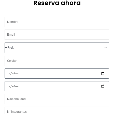
Reserva ahora
Nombre
Email
Prefijo
Celular
Fecha
de
llegada
Fecha
de
retorno
Nacionalidad
N°