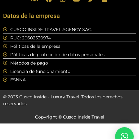
r
a
n
o
w
l
i
c
s
u
i
i
p
e
t
t
t
c
Datos de la empresa
a
b
a
u
t
k
d
o
g
b
e
r
CUSCO INSIDE TRAVEL AGENCY SAC.
v
o
r
e
r
RUC: 20602530974
i
k
a
s
m
Póliticas de la empresa
o
Póliticas de protección de datos personales
r
Métodos de pago
Licencia de funcionamiento
ESNNA
© 2023 Cusco Inside - Luxury Travel. Todos los derechos
reservados
Copyright © Cusco Inside Travel