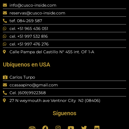
info@cusco-inside.com
reservas@cusco-inside.com
tef. 084-269 587
cel. +51 965 436 051
cel. +51 997 532 816
cel. +51 997 476 276
Calle Pampa del Castillo N° 455 int. OF 1-A
Ubíquenos en USA
Carlos Turpo
ccasaapino@gmail.com
Cel. (609)9922368
27 N weymouth ave Ventnor City NJ (08406)
Síguenos
T
F
I
Y
T
F