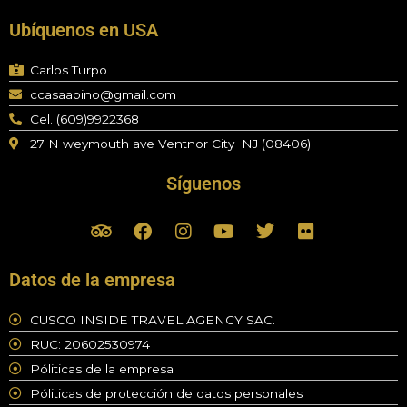
Ubíquenos en USA
Carlos Turpo
ccasaapino@gmail.com
Cel. (609)9922368
27 N weymouth ave Ventnor City NJ (08406)
Síguenos
T
F
I
Y
T
F
r
a
n
o
w
l
i
c
s
u
i
i
p
e
t
t
t
c
Datos de la empresa
a
b
a
u
t
k
d
o
g
b
e
r
CUSCO INSIDE TRAVEL AGENCY SAC.
v
o
r
e
r
RUC: 20602530974
i
k
a
s
m
Póliticas de la empresa
o
Póliticas de protección de datos personales
r