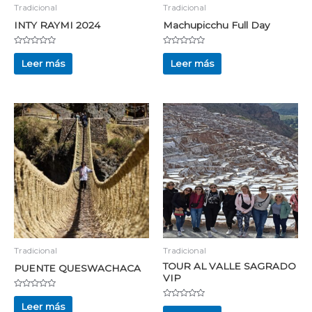
Tradicional
Tradicional
INTY RAYMI 2024
Machupicchu Full Day
Valorado
Valorado
con
con
Leer más
Leer más
0
0
de
de
5
5
Tradicional
Tradicional
TOUR AL VALLE SAGRADO
PUENTE QUESWACHACA
VIP
Valorado
con
Valorado
Leer más
0