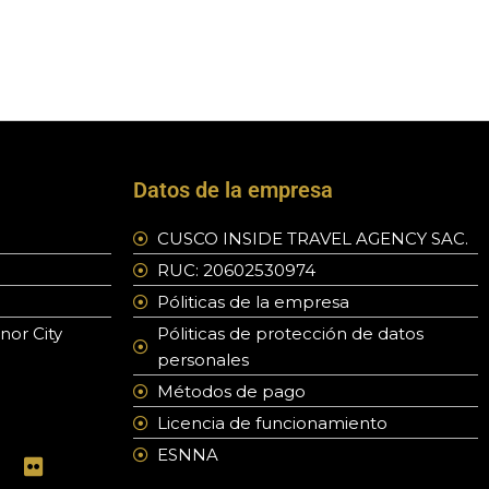
Datos de la empresa
CUSCO INSIDE TRAVEL AGENCY SAC.
RUC: 20602530974
Póliticas de la empresa
nor City
Póliticas de protección de datos
personales
Métodos de pago
Licencia de funcionamiento
F
ESNNA
w
l