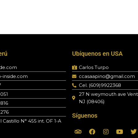
erú
Ubíquenos en USA
ide.com
Carlos Turpo
-inside.com
ccasaapino@gmail.com
7
Cel. (609)9922368
 051
27 N weymouth ave Vent
NJ (08406)
 816
 276
Síguenos
Castillo N° 455 int. OF 1-A
T
F
I
Y
T
r
a
n
o