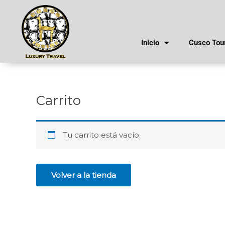
Ir
al
contenido
Inicio
Cusco Tou
Carrito
Tu carrito está vacío.
Volver a la tienda