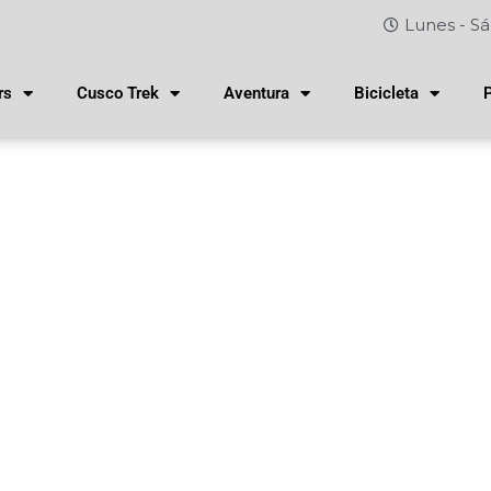
Lunes - Sá
rs
Cusco Trek
Aventura
Bicicleta
 cuesta viajar a Machu