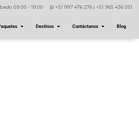
bado 09.00 - 19.00
+51 997 476 276 | +51 965 436 051
Paquetes
Destinos
Contáctanos
Blog
 Picchu?