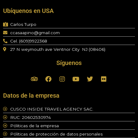
Ubíquenos en USA
Carlos Turpo
ccasaapino@gmail.com
Cel. (609)9922368
27 N weymouth ave Ventnor City NJ (08406)
Síguenos
T
F
I
Y
T
F
r
a
n
o
w
l
i
c
s
u
i
i
p
e
t
t
t
c
Datos de la empresa
a
b
a
u
t
k
d
o
g
b
e
r
CUSCO INSIDE TRAVEL AGENCY SAC.
v
o
r
e
r
RUC: 20602530974
i
k
a
s
m
Póliticas de la empresa
o
Póliticas de protección de datos personales
r