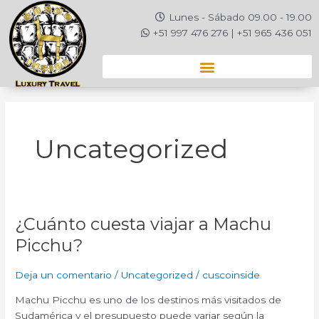
Ir
Lunes - Sábado 09.00 - 19.00
al
+51 997 476 276 | +51 965 436 051
contenido
Uncategorized
¿Cuánto cuesta viajar a Machu
¿Cuánto
cuesta
Picchu?
viajar
a
Deja un comentario
/
Uncategorized
/
cuscoinside
Machu
Picchu?
Machu Picchu es uno de los destinos más visitados de
Sudamérica y el presupuesto puede variar según la