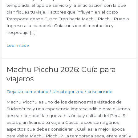
temporada, el tipo de servicio y la anticipación con la que
planifiques tu viaje. Factores que influyen en el costo
Transporte desde Cusco Tren hacia Machu Picchu Pueblo
Ingreso a la ciudadela Guía turístico Alimentación y
hospedaje […]
Leer más »
Machu Picchu 2026: Guía para
Machu
Picchu
viajeros
2026:
Guía
Deja un comentario
/
Uncategorized
/
cuscoinside
para
viajeros
Machu Picchu es uno de los destinos más visitados de
Sudamérica y una experiencia imprescindible para quienes
desean conocer la riqueza histórica y cultural del Perú. Si
estás planificando tu viaje a Cusco, estos son algunos
aspectos que debes considerar. ¿Cuál es la mejor época
para visitar Machu Picchu? La temporada seca, entre abril y